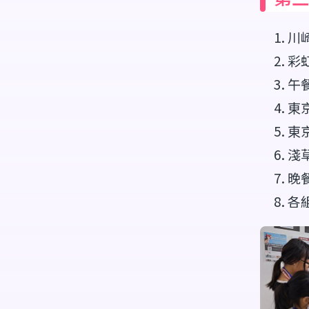
川崎
彩
午
東
東
淺
晚
各