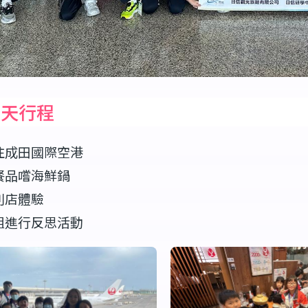
一天行程
往成田國際空港
餐品嚐海鮮鍋
利店體驗
組進行反思活動