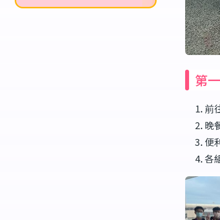
第
前
晚
便
各