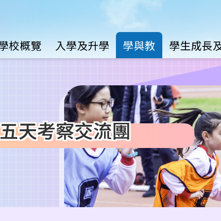
Main
學校概覽
入學及升學
學與教
學生成長
avigation
五天考察交流團