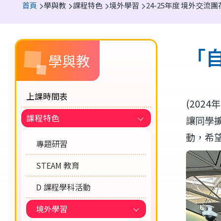
首頁
學與教
課程特色
境外學習
24-25年度 境外交流
航
連
Main
結
「
學與教
navigation
上課時間表
(2024
課程特色
讓同學
動，希
專題研習
STEAM 教育
D 課程學科活動
境外學習