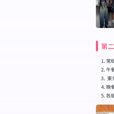
第
常
午
東
晚
各