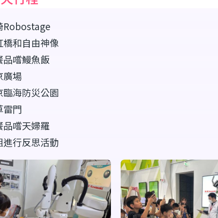
Robostage
虹橋和自由神像
餐品嚐鰻魚飯
京廣場
京臨海防災公園
草雷門
餐品嚐天婦羅
組進行反思活動