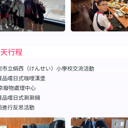
二天行程
総市立絹西（けんせい）小學校交流活動
餐品嚐日式咖哩漢堡
京廢物處理中心
餐品嚐日式涮涮鍋
組進行反思活動