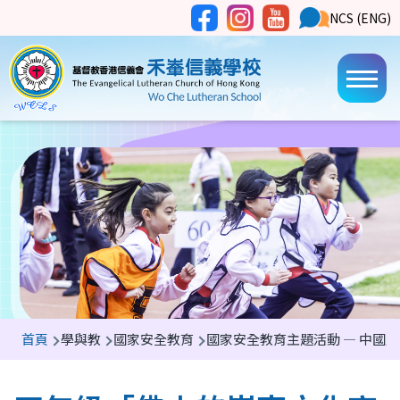
移至主內容
Social
NCS
NCS (ENG)
Main
Media
Button
navi
導
首頁
學與教
國家安全教育
國家安全教育主題活動 — 中國
航
連