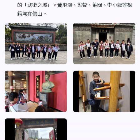
的「武術之城」。黃飛鴻、梁贊、葉問、李小龍等祖
籍均在佛山。