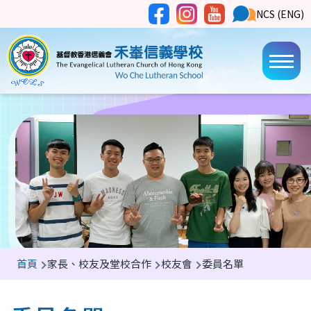
移至主內容
Social
NCS
NCS (ENG)
Main
Media
Button
navi
導
首頁
家長、校友及堂校合作
校友會
委員名單
航
連