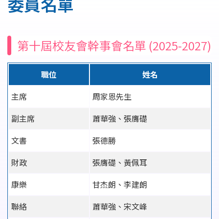
委員名單
結
第十屆校友會幹事會名單 (2025-2027)
職位
姓名
主席
周家恩先生
副主席
蕭華強、張膺礎
文書
張德勝
財政
張膺礎、黃佩耳
康樂
甘杰朗、李建朗
聯絡
蕭華強、宋文峰