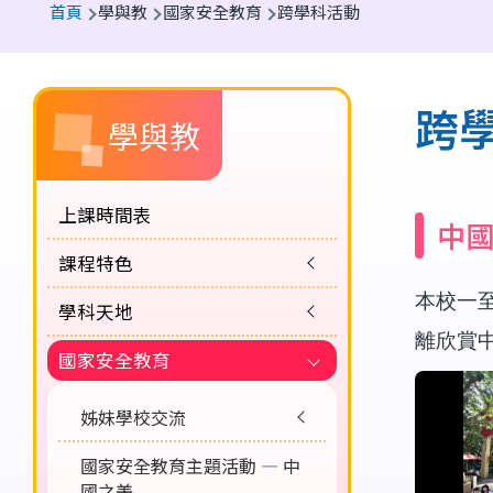
首頁
學與教
國家安全教育
跨學科活動
航
連
Main
結
跨
學與教
navigation
上課時間表
中
課程特色
本校一
學科天地
離欣賞
國家安全教育
姊妹學校交流
國家安全教育主題活動 — 中
國之美