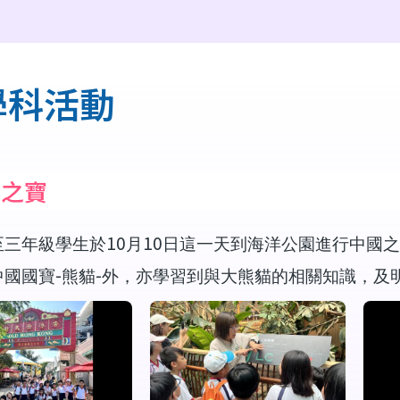
學科活動
國之寶
10
10
至三年級學生於
月
日這一天到海洋公園進行中國之
-
-
中國國寶
熊貓
外，亦學習到與大熊貓的相關知識，及