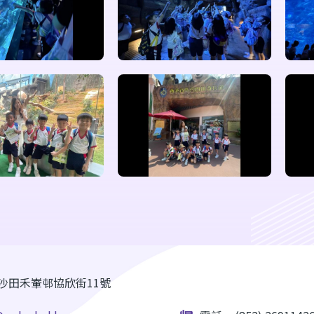
沙田禾輋邨協欣街11號