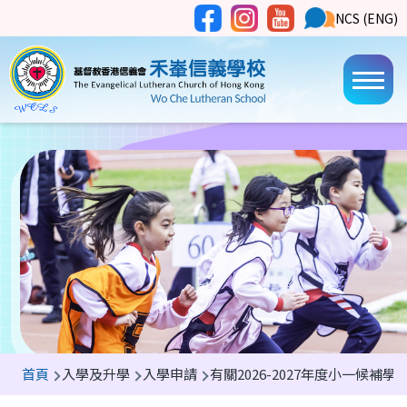
移至主內容
Social
NCS
NCS (ENG)
Main
Media
Button
navi
導
首頁
入學及升學
入學申請
有關2026-2027年度小一候補學
航