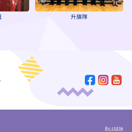
班
升旗隊
6
By: ctd.hk