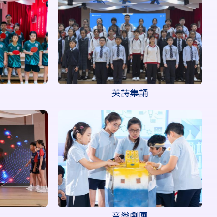
英詩集誦
音樂劇團