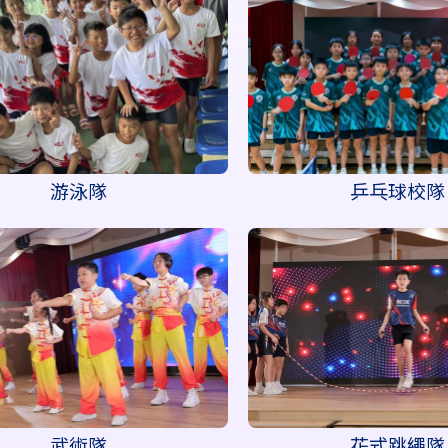
游泳隊
乒乓球校隊
武術隊
花式跳繩隊