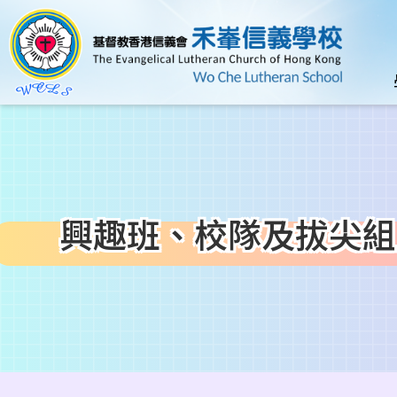
移至主內容
n
興趣班、校隊及拔尖組
導