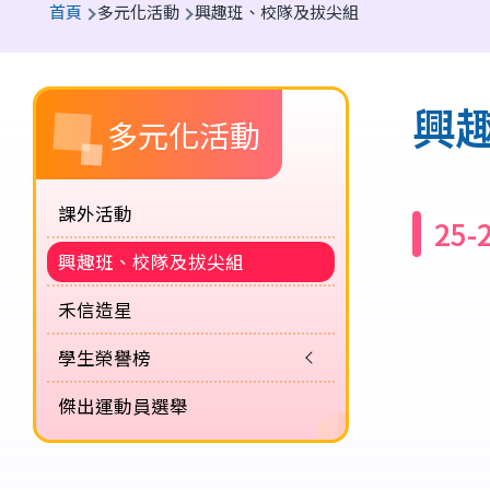
首頁
多元化活動
興趣班、校隊及拔尖組
航
連
Main
結
興
多元化活動
navigation
課外活動
25
興趣班、校隊及拔尖組
禾信造星
學生榮譽榜
傑出運動員選舉