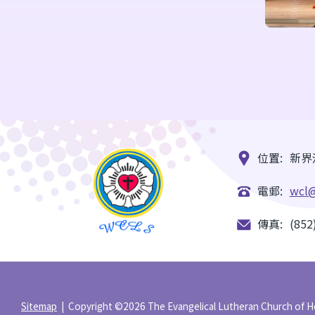
位置:
新界
電郵:
wcl@
傳真:
(852
Sitemap
| Copyright ©
2026 The Evangelical Lutheran Church of H