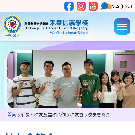
移至主內容
Social
NCS
NCS (ENG)
Main
Media
Button
navi
導
首頁
家長、校友及堂校合作
校友會
校友會簡介
航
連