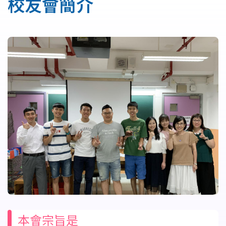
校友會簡介
結
本會宗旨是