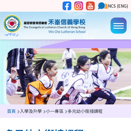
移至主內容
Social
NCS
NCS (ENG)
Main
Media
Button
navi
導
首頁
入學及升學
小一專區
多元幼小銜接課程
航
連