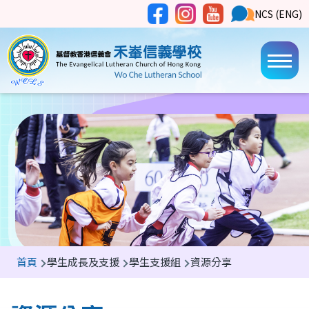
移至主內容
Social
NCS
NCS (ENG)
Main
Media
Button
navi
導
首頁
學生成長及支援
學生支援組
資源分享
航
連