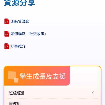
資源分享
結
訓練資源套
如何編寫「社交故事」
好書推介
Main
學生成長及支援
navigation
班級經營
宗教組