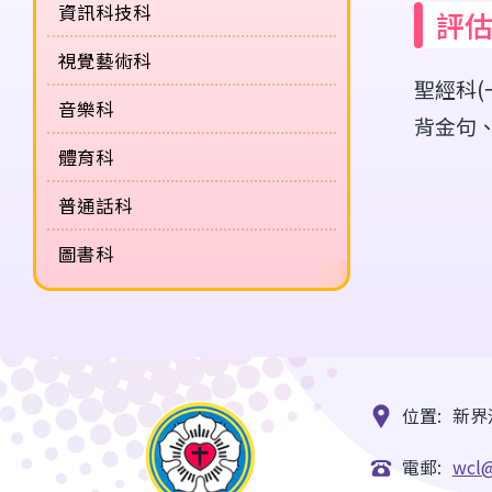
資訊科技科
評
視覺藝術科
聖經科
音樂科
背金句
體育科
普通話科
圖書科
位置:
新界
電郵:
wcl@