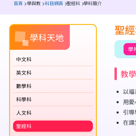
首頁
學與教
科目網頁
聖經科
學科簡介
航
連
聖經
Main
結
學科天地
navigation
學
(課
中文科
程
教
英文科
概
覽)
數學科
以福
科學科
用愛
引導
人文科
在課
聖經科