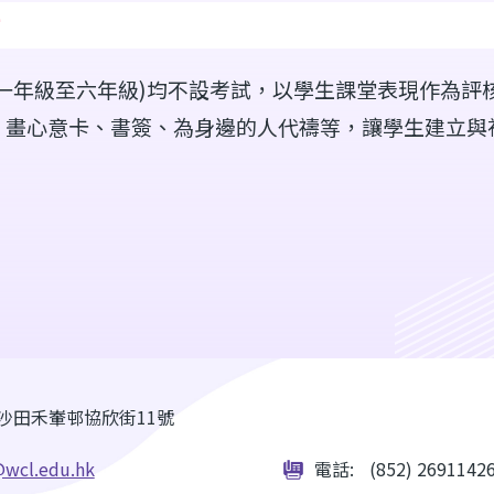
估
(一年級至六年級)均不設考試，以學生課堂表現作為評
、畫心意卡、書簽、為身邊的人代禱等，讓學生建立與
沙田禾輋邨協欣街11號
wcl.edu.hk
電話:
(852) 2691142