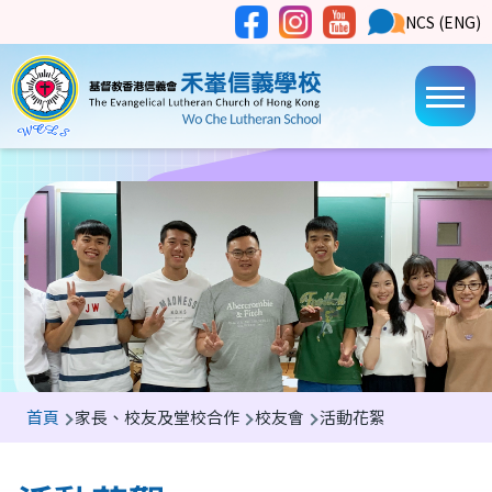
移至主內容
Social
NCS
NCS (ENG)
Main
Media
Button
navi
導
首頁
家長、校友及堂校合作
校友會
活動花絮
航
連