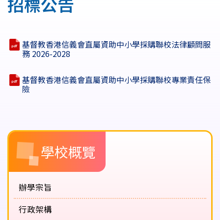
招標公告
結
基督教香港信義會直屬資助中小學採購聯校法律顧問服
務 2026-2028
基督教香港信義會直屬資助中小學採購聯校專業責任保
險
Main
學校概覽
navigation
辦學宗旨
行政架構