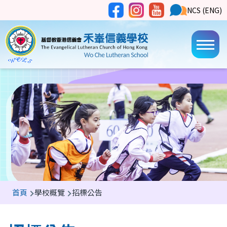
移至主內容
Social
NCS
NCS (ENG)
Main
Media
Button
navi
導
首頁
學校概覽
招標公告
航
連