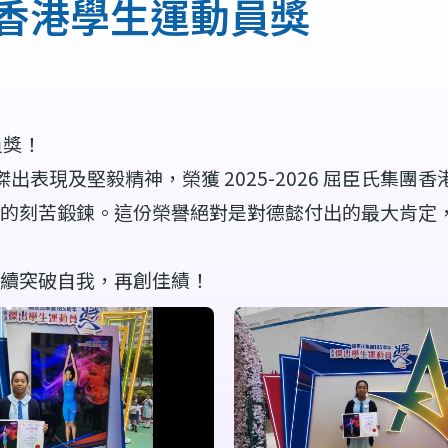
集團香港學生運動員獎
員獎！
出表現及堅毅精神，榮獲 2025-2026 屈臣氏集團
裡的刻苦鍛鍊。這份榮譽絕對是對德懿付出的最大肯定
續突破自我，再創佳績！