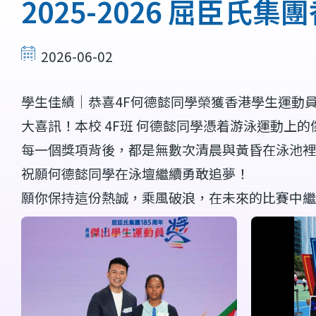
結
2025-2026 屈臣氏
2026-06-02
學生佳績｜恭喜4F何德懿同學榮獲香港學生運動
大喜訊！本校 4F班 何德懿同學憑着游泳運動上的傑
每一個獎項背後，都是無數次清晨與黃昏在泳池
祝願何德懿同學在泳壇繼續勇敢追夢！
願你保持這份熱誠，乘風破浪，在未來的比賽中繼