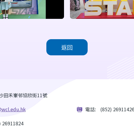
返回
沙田禾輋邨協欣街11號
wcl.edu.hk
電話:
(852) 2691142
) 26911824