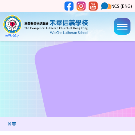
移至主內容
Social
NCS
NCS (ENG)
Main
Media
Button
navi
導
首頁
航