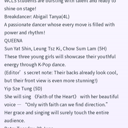
WCLS students are bursting with talent and ready to
shine on stage!
Breakdancer: Abigail Tanya(4L)
A passionate dancer whose every move is filled with
power and rhythm!
QUEENA
Sun Yat Shin, Leung Tsz Ki, Chow Sum Lam (5H)
These three young girls will showcase their youthful
energy through K-Pop dance.
(Editor’s secret note: Their backs already look cool,
but their front view is even more stunning!)
Yip Sze Tung (5D)
She will sing 《Faith of the Heart》 with her beautiful
voice — “Only with faith can we find direction.”
Her grace and singing will surely touch the entire
audience.