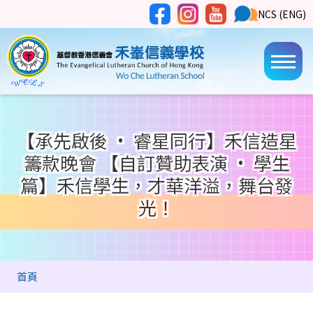
移至主內容
Social
NCS
NCS (ENG)
Main
Media
Button
navi
【承先啟後 • 睿星同行】禾信造星
籌款晚會 【自訂贊助表演 · 學生
篇】禾信學生，才華洋溢，舞台發
光！
導
首頁
航