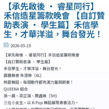
連
【承先啟後 • 睿星同行】
結
禾信造星籌款晚會 【自訂贊
助表演 · 學生篇】禾信學
生，才華洋溢，舞台發光！
2026-05-19
【承先啟後 • 睿星同行】禾信造星籌款晚會
【自訂贊助表演 · 學生篇】
禾信學生，才華洋溢，舞台發光！
霹靂舞者 朱澄琳（4L)
熱愛舞蹈，每個動作都充滿力量與節奏！
QUEENA 組合
孫一晨、梁芷淇、周鑫琳（5H)
三位小女生，以 K-Pop 舞蹈展現青春活力。